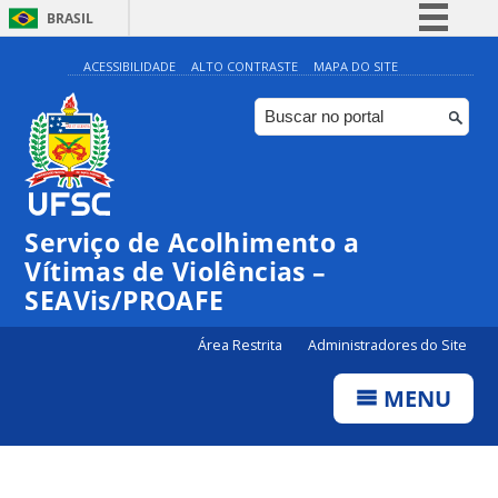
BRASIL
Simplifique!
ACESSIBILIDADE
ALTO CONTRASTE
MAPA DO SITE
Comunica BR
Participe
Acesso à informação
Legislação
Serviço de Acolhimento a
Canais
Vítimas de Violências –
SEAVis/PROAFE
Área Restrita
Administradores do Site
MENU