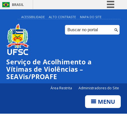
BRASIL
Simplifique!
ACESSIBILIDADE
ALTO CONTRASTE
MAPA DO SITE
Comunica BR
Participe
Acesso à informação
Legislação
Serviço de Acolhimento a
Canais
Vítimas de Violências –
SEAVis/PROAFE
Área Restrita
Administradores do Site
MENU