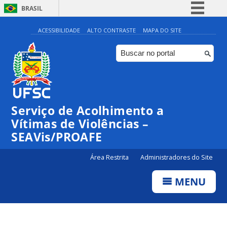
BRASIL
Simplifique!
ACESSIBILIDADE
ALTO CONTRASTE
MAPA DO SITE
Comunica BR
Participe
Acesso à informação
Legislação
Serviço de Acolhimento a
Canais
Vítimas de Violências –
SEAVis/PROAFE
Área Restrita
Administradores do Site
MENU