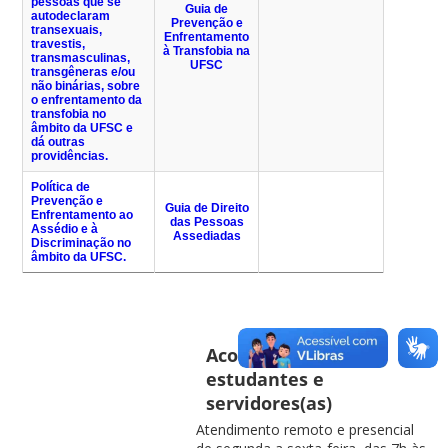
pessoas que se
Guia de
autodeclaram
Prevenção e
transexuais,
Enfrentamento
travestis,
à Transfobia na
transmasculinas,
UFSC
transgêneras e/ou
não binárias, sobre
o enfrentamento da
transfobia no
âmbito da UFSC e
dá outras
providências.
Política de
Prevenção e
Guia de Direito
Enfrentamento ao
das Pessoas
Assédio e à
Assediadas
Discriminação no
âmbito da UFSC.
Acolhimento para
estudantes e
servidores(as)
Atendimento remoto e presencial